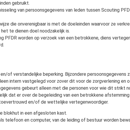
nden gebruikt.
isseling van persoonsgegevens van leden tussen Scouting PFDR 
jze die onverenigbaar is met de doeleinden waarvoor ze verkreg
et te dienen doel noodzakelijk is.
ing PFDR worden op verzoek van een betrokkene, diens vertege
d.
en/of verstandelijke beperking. Bijzondere persoonsgegevens z
een intern vastgelegd voor zover dit voor de zorgverlening en 
gegevens gebeurt alleen met die personen voor wie dit strikt n
kelijk dat er over de begeleiding van een betrokkene afstemming
 toevertrouwd en/of de wettelijke vertegenwoordiger.
 blokhut in een afgesloten kast.
als telefoon en computer, van de leiding of bestuur worden bew