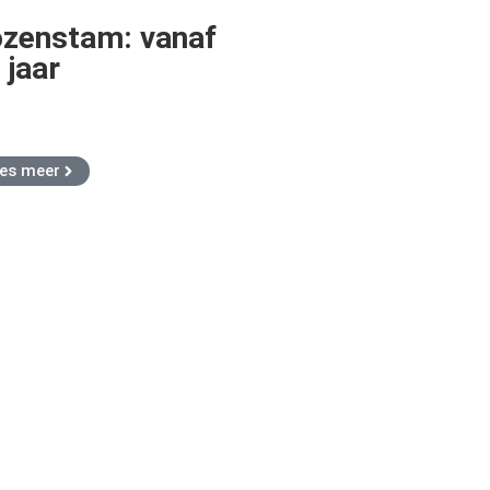
zenstam: vanaf
 jaar
es meer