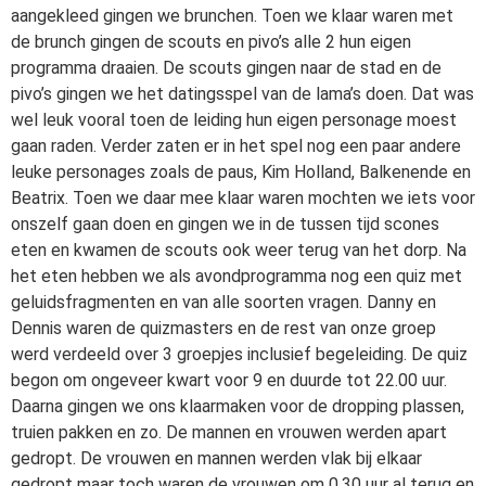
aangekleed gingen we brunchen. Toen we klaar waren met
de brunch gingen de scouts en pivo’s alle 2 hun eigen
programma draaien. De scouts gingen naar de stad en de
pivo’s gingen we het datingsspel van de lama’s doen. Dat was
wel leuk vooral toen de leiding hun eigen personage moest
gaan raden. Verder zaten er in het spel nog een paar andere
leuke personages zoals de paus, Kim Holland, Balkenende en
Beatrix. Toen we daar mee klaar waren mochten we iets voor
onszelf gaan doen en gingen we in de tussen tijd scones
eten en kwamen de scouts ook weer terug van het dorp. Na
het eten hebben we als avondprogramma nog een quiz met
geluidsfragmenten en van alle soorten vragen. Danny en
Dennis waren de quizmasters en de rest van onze groep
werd verdeeld over 3 groepjes inclusief begeleiding. De quiz
begon om ongeveer kwart voor 9 en duurde tot 22.00 uur.
Daarna gingen we ons klaarmaken voor de dropping plassen,
truien pakken en zo. De mannen en vrouwen werden apart
gedropt. De vrouwen en mannen werden vlak bij elkaar
gedropt maar toch waren de vrouwen om 0.30 uur al terug en