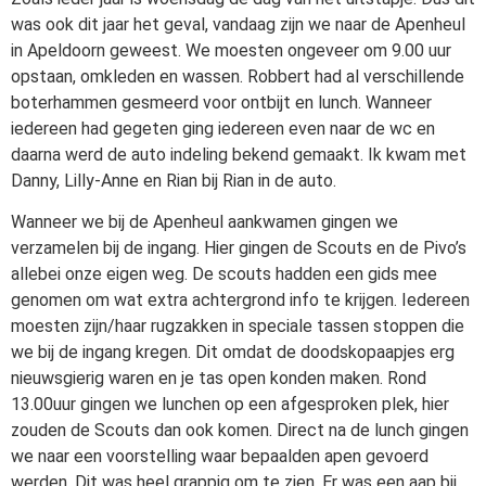
was ook dit jaar het geval, vandaag zijn we naar de Apenheul
in Apeldoorn geweest. We moesten ongeveer om 9.00 uur
opstaan, omkleden en wassen. Robbert had al verschillende
boterhammen gesmeerd voor ontbijt en lunch. Wanneer
iedereen had gegeten ging iedereen even naar de wc en
daarna werd de auto indeling bekend gemaakt. Ik kwam met
Danny, Lilly-Anne en Rian bij Rian in de auto.
Wanneer we bij de Apenheul aankwamen gingen we
verzamelen bij de ingang. Hier gingen de Scouts en de Pivo’s
allebei onze eigen weg. De scouts hadden een gids mee
genomen om wat extra achtergrond info te krijgen. Iedereen
moesten zijn/haar rugzakken in speciale tassen stoppen die
we bij de ingang kregen. Dit omdat de doodskopaapjes erg
nieuwsgierig waren en je tas open konden maken. Rond
13.00uur gingen we lunchen op een afgesproken plek, hier
zouden de Scouts dan ook komen. Direct na de lunch gingen
we naar een voorstelling waar bepaalden apen gevoerd
werden. Dit was heel grappig om te zien. Er was een aap bij