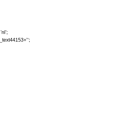
nl';
_text44153+’
‘;