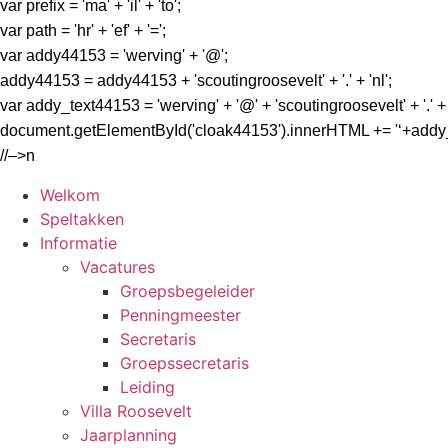
var prefix = 'ma' + 'il' + 'to';
var path = 'hr' + 'ef' + '=';
var addy44153 = 'werving' + '@';
addy44153 = addy44153 + 'scoutingroosevelt' + '.' + 'nl';
var addy_text44153 = 'werving' + '@' + 'scoutingroosevelt' + '.' + '
document.getElementById('cloak44153').innerHTML += '
‘+addy
//–>n
Welkom
Speltakken
Informatie
Vacatures
Groepsbegeleider
Penningmeester
Secretaris
Groepssecretaris
Leiding
Villa Roosevelt
Jaarplanning