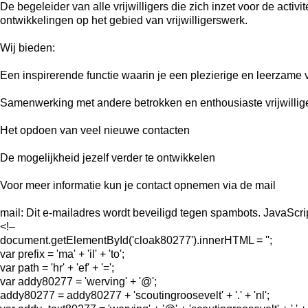
De begeleider van alle vrijwilligers die zich inzet voor de activ
ontwikkelingen op het gebied van vrijwilligerswerk.
Wij bieden:
Een inspirerende functie waarin je een plezierige en leerzame 
Samenwerking met andere betrokken en enthousiaste vrijwillig
Het opdoen van veel nieuwe contacten
De mogelijkheid jezelf verder te ontwikkelen
Voor meer informatie kun je contact opnemen via de mail
mail:
Dit e-mailadres wordt beveiligd tegen spambots. JavaScript
<!–
document.getElementById('cloak80277').innerHTML = '';
var prefix = 'ma' + 'il' + 'to';
var path = 'hr' + 'ef' + '=';
var addy80277 = 'werving' + '@';
addy80277 = addy80277 + 'scoutingroosevelt' + '.' + 'nl';