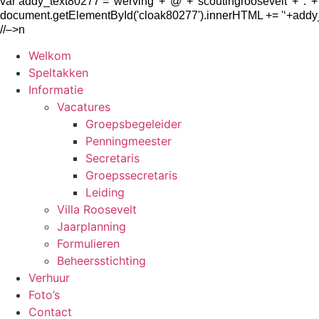
var addy_text80277 = 'werving' + '@' + 'scoutingroosevelt' + '.' + '
document.getElementById('cloak80277').innerHTML += '
‘+addy
//–>n
Welkom
Speltakken
Informatie
Vacatures
Groepsbegeleider
Penningmeester
Secretaris
Groepssecretaris
Leiding
Villa Roosevelt
Jaarplanning
Formulieren
Beheersstichting
Verhuur
Foto’s
Contact