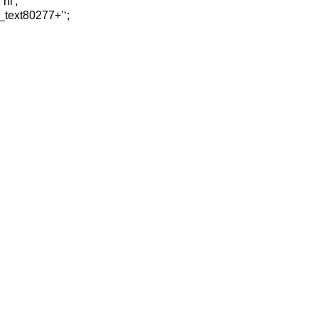
nl';
_text80277+’
‘;