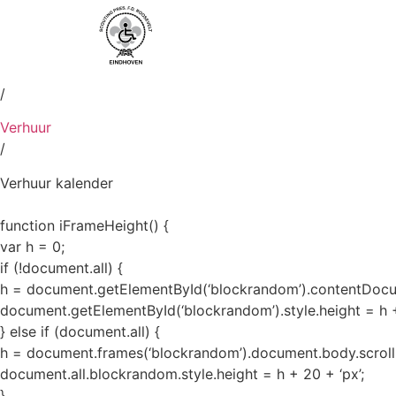
Voorpagina
/
Verhuur
/
Verhuur kalender
function iFrameHeight() {
var h = 0;
if (!document.all) {
h = document.getElementById(‘blockrandom’).contentDocu
document.getElementById(‘blockrandom’).style.height = h +
} else if (document.all) {
h = document.frames(‘blockrandom’).document.body.scroll
document.all.blockrandom.style.height = h + 20 + ‘px’;
}